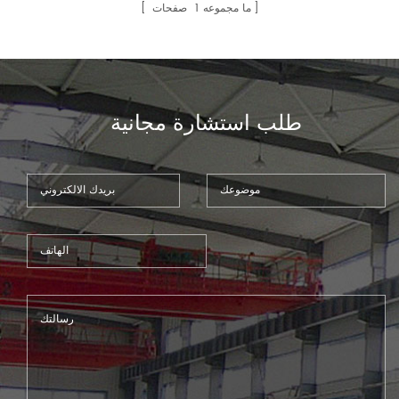
المزايا عملية بسيطة، التماس لحام
ما مجموعه
1
صفحات
جميلة، سرعة لحام سريع ولا المواد
الاستهلاكية. لحام في لوحة رقيقة
من الفولاذ المقاوم للصدأ، لوحة
الحديد، لوحة الألمنيوم وغيرها من
المواد المعدنية يمكن أن تحل محل
طلب استشارة مجانية
تماما اللحام10