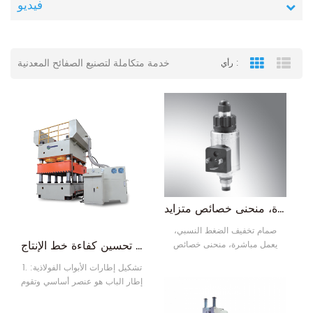
فيديو
خدمة متكاملة لتصنيع الصفائح المعدنية
رأي :
Grid View
List
صمام تخفيف الضغط النسبي، يعمل مباشرة، منحنى خصائص متزايد
صمام تخفيف الضغط النسبي،
خط إنتاج أبواب رونغوين الفولاذية | تحسين كفاءة خط الإنتاج
يعمل مباشرة، منحنى خصائص
متزايد حجم المكون 8 سلسلة
1. تشكيل إطارات الأبواب الفولاذية:
المكونات أ أقصى ضغط تشغيل
إطار الباب هو عنصر أساسي وتقوم
420 بار أقصى معدل تدفق 2 لتر/
آلات متخصصة بتشكيل الفولاذ، مما
دقيقة
يضمن أن إطار الباب يوفر السلامة