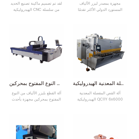
مجهزة بمصدر ليزر الألياف
لقد تم تصميم ماكينة تصنيع الحديد
المستورد الدولي الأكثر تقدمًا
الهيدروليكية CNC من سلسلة
والذي يولد ليزرًا قويًا يركز على
Q35Y بواسطة التكنولوجيا الأكثر
الأشياء ليسبب ذوبانًا وتبخرًا فوريًا.
تقدمًا، والتي تتميز بمزايا التشغيل
يتم التحكم في القطع التلقائي عن
السهل، الاستهلاك المنخفض
طريق نظام ميكانيكي رقمي.
وتكلفة الصيانة المنخفضة.
قامت هذه الآلة عالية التقنية
بتكثيف التقنيات المتقدمة للليزر
الليفي والرقمي وال ميكانيكا
دقيقة. تنطبق على القطع السريع
على اللوحة أو الأنبوب في المعدن،
بشكل أساسي للقط10
آلة القص المقصلة المعدنية الهيدروليكية QC11Y 6x6000 المقص
آلة القطع بليزر الألياف من النوع المفتوح بمحركين
آلة القص المقصلة المعدنية
آلة القطع بليزر الألياف من النوع
الهيدروليكية QC11Y 6x6000
المفتوح بمحركين مجهزة بأحدث
المقص 1. الإطار عبارة عن هيكل
مصدر ليزر مستورد دوليًا والذي
فولاذي ملحوم ، ولديه قوة وصلابة
يولد ليزرًا قويًا يركز على الأشياء
كافيتين ، ويزيل الضغط الداخلي
لإحداث ذوبان وتبخر فوري ، ويتم
والاهتزاز عالي التردد ، لضمان
التحكم في القطع التلقائي بواسطة
الدقة الشاملة لجسم الطائرة.
نظام ميكانيكي رقمي. ميكانيكا
صلابة جيدة ، اسطوانتين مثبتتين
دقيقة. قابل للتطبيق على القطع