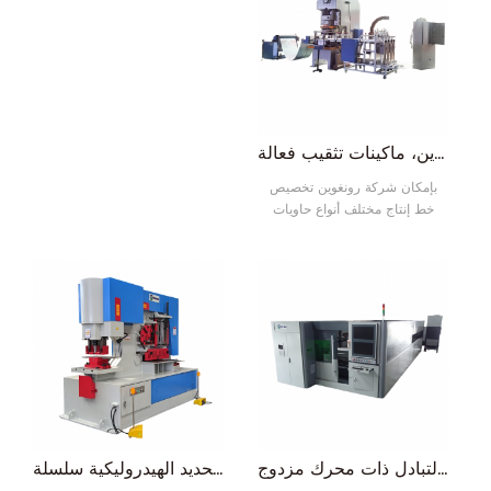
الهيكلية والدعم لتركيب الباب
بشكل صحيح. ٢. القطع والتشكيل:
تُقطع صفائح الفولاذ بدقة وتُشكل
إلى مكونات الباب. وتضمن الآلات
المتطورة، بما في ذلك تقنية القطع
بالليزر، دقة وتناسق الشكل. 3.
محطة اللحام: يُعدّ اللحام خطوةً
خط إنتاج أوعية وحاويات من رقائق الألومنيوم باستخدام مكبس هيدروليكي من شركة رونغوين، ماكينات تثقيب فعالة
أسا10
بإمكان شركة رونغوين تخصيص
خط إنتاج مختلف أنواع حاويات
الرقائق المعدنية، ما عليك سوى
إخبارنا بذلك. أخبرنا بنوع المنتج
ومتطلبات السرعة التي تحتاج إلى
إنتاجها، وسيقدم لك مهندسونا...
خطة تناسب احتياجاتك تمامًا. نوفر
لك آلات وقوالب مصممة خصيصًا
لتلبية متطلباتك، ونقدم لك خدمة
متكاملة. حل. يشمل هذا الخط جهاز
تغذية أوتوماتيكي، ومكبس طاقة
هوائي JH21 مُخصص، 10
آلة القطع بالليزر ذات طاولة التبادل ذات محرك مزدوج RWZL
آلة الحديد الهيدروليكية سلسلة Q35Y