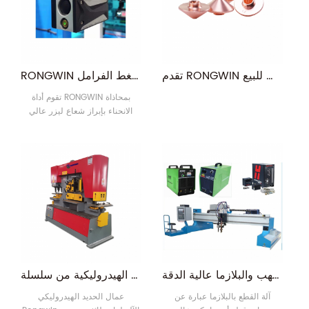
على العمودين الأيمن والأيسر (لوح
السريع على اللوح أو الأنبوب
الحائط). 2. شفرات القص تستخدم
المعدني ، بشكل أساسي للقطع
مادة 6CrW2Si ، المعالجة الحرارية
على SS ، الفولاذ الكربوني ، فولاذ
، المواد عالية الجودة10
المنغنيز ، ال10
تقدم RONGWIN جميع أنواع قطع غيار ماكينات القطع بالليزرالملحقات للبيع
RONGWIN أسعار الجملة الخاصة أداة محاذاة الانحناء الشغل لضغط الفرامل
تقوم أداة RONGWIN بمحاذاة
الانحناء بإبراز شعاع ليزر عالي
الوضوح على قطعة العمل المثنية
لمحاكاة خط الانحناء. يحتاج
المشغل فقط للإشارة إلى هذا
الخط للانحناء. الضوء من أداة
محاذاة الانحناء واضح ، ومشرق ،
وخطوط متساوية ، واستقامة عالية
، مما يوفر لك 67٪ على الأقل من
وقت وضع قطعة العمل ويجعل
الانحناء أكثر ملاءمة وأسرع.
استخدم أداة محاذاة الانحناء لرفض
أ10
آلة القطع باللهب والبلازما عالية الدقة RONGWIN لقطع الألواح الفولاذية السميكة
آلة التثقيب الهيدروليكية من سلسلة Q35Y للمعادن والصلب
آلة القطع بالبلازما عبارة عن
عمال الحديد الهيدروليكي