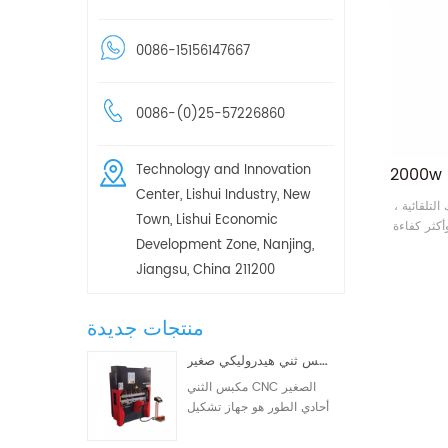
0086-15156147667
0086-(0)25-57226860
Technology and Innovation
Center, Lishui Industry, New
التلقائية ،
Town, Lishui Economic
 وأكثر كفاءة
Development Zone, Nanjing,
Jiangsu, China 211200
منتجات جديدة
مكبس ثني هيدروليكي صغير WD67K 30T-1000 ثنائي/ثلاثي المحاور CNC
مكبس الثني CNC الصغير
أحادي الطور هو جهاز تشكيل
معادن CNC مصمم خصيصًا
لعمليات التصنيع الصغيرة.