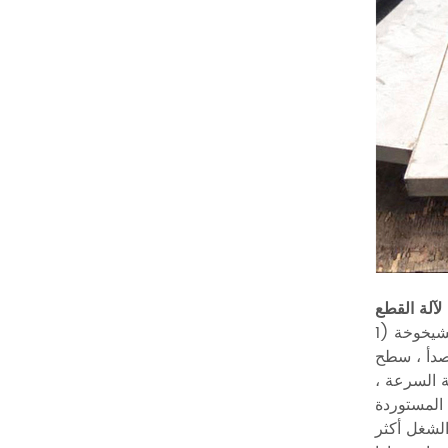
C آلة طحن
1)
صدأ ، سطح
ة السرعة ،
 المستوردة
لشغل أكثر