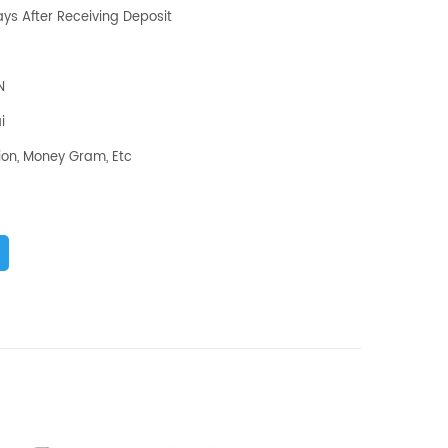
ys After Receiving Deposit
N
i
ion, Money Gram, Etc