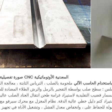
صورة تفصيلية لآلة القطع CNC المعدنية الأوتوماتيكية
باستخدام الحاسب الآلي
ملحومة بالصلب ، الترباس الثابتة ، معالجة الشيخوخة ، NC
سلس ؛
سطح صلب بواسطة التفجير بالرمل والرش الطلاء المضادة لل
لمسمار قضيب التقليدية لاستيراد غرامة طحن انتقال العتاد الصلب عالي
استيراد كتم دليل خطي عالية الدقة. نظام المغزل مع محرك سيرفو مع
لة للحفاظ على ، وانخفاض معدل الفشل ، وتشغيل الأداة في تجهيز ا