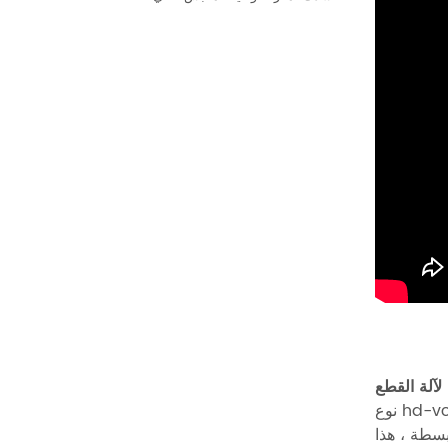
وتجهيزات مُخصصة. قوالب
لقطع العمل المختلفة.
 hd-vc01
بسطة ، هذا