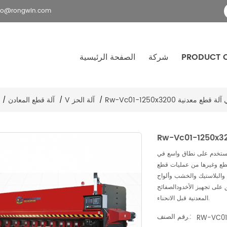
fo@rongwin.com
PRODUCT 
شركة
الصفحة الرئيسية
V آلة الحز
آلة قطع المعادن
/
/
/
ي يستخدم على نطاق واسع في
مليات قطع v- غير النظامية ، والتي تشمل
يد والبلاستيك والخشب وألواح
على تجهيز الأخدودالصفائح
المعدنية قبل الانحناء.
رقم الصنف.:
RW-VC01