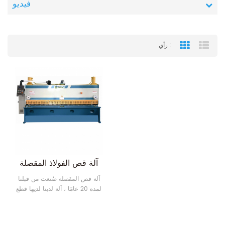
فيديو
رأي :
Grid View
List
آلة قص الفولاذ المقصلة
آلة قص المقصلة صُنعت من قبلنا
لمدة 20 عامًا ، آلة لدينا لديها قطع
الفولاذ الطري ، قطع الفولاذ
المقاوم للصدأ ، لوحة الألومنيوم
قطع وظيفة. لدينا نوع شعاع سوينغ