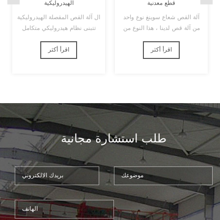
قطع معدنية
الهيدروليكية
آلة القص شعاع سوينغ نوع واحد
ال آلة القص المقصلة الهيدروليكية
من آلة قص لدينا ، هذا النوع من
تتبنى نظام هيدروليكي متكامل
الجهاز لديه زاوية قطع ثابتة ، وآلتنا
متقدم ولها نوعية موثوقة ممتازة.
اقرأ أكثر
الأساسية العادية هي وحدة تحكم
اقرأ أكثر
ال آلة القص المقصلة الهيدروليكية
الصين estun e21s ، وحدة تحكم
يمكن بسرعة ، دقة وسهولة ضبط
شعبية جداً ومستقرة جداً. إن آلتنا
شفرة التخليص مع عجلة اليد
مزودة بمقياس خلفي آلي ، يمكنها
بسهولة ضبط المقياس الخلفي ،
كما يمكننا تثبيت دعم خلفي يمكنك
استخدامه جعل قطع القطع تنزلق
بسهولة على الأرض دون إيذاء.
طلب استشارة مجانية