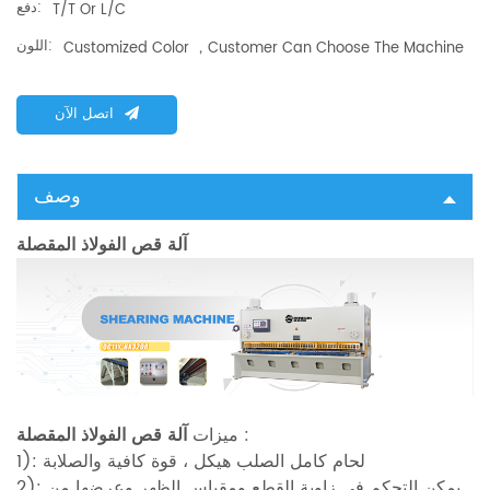
دفع:
T/T Or L/C
اللون:
Customized Color ，customer Can Choose The Machine
اتصل الآن
وصف
آلة قص الفولاذ المقصلة
:
ميزات
آلة قص الفولاذ المقصلة
1): لحام كامل الصلب هيكل ، قوة كافية والصلابة
2): يمكن التحكم في زاوية القطع ومقياس الظهر وعرضها من