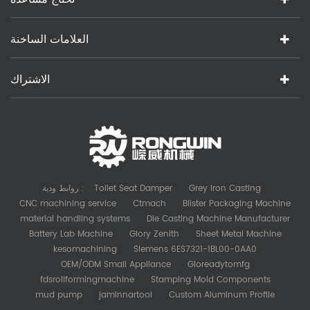
العلامات الساخنة
الاشتراك
Grey Iron Casting
Toilet Seat Damper
روابط ودية :
CNC machining service
Ctmach
Blister Packaging Machine
material handling systems
Die Casting Machine Manufacturer
Battery Lab Machine
Glory Zenith
Sheet Metal Machine
kesomachining
Siemens 6ES7321-1BL00-0AA0
OEM/ODM Small Appliance
Gloreadytomfg
fdsrollformingmachine
Stamping Mold Components
mud pump
jaminnartool
Custom Aluminum Profile