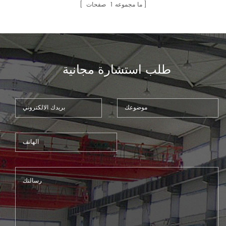
نفكر للغاية لدينا عملية التصنيع ،
ما مجموعه
1
صفحات
سيتم ذهب المواد الخام من خلال
العديد من المهم عملية ، مثل صنع
الصلب بواسطة أفران ذات تردد
متوسط ​​، خبث كهربائي إعادة
الصهر ، تزوير ، معالجة الخام ،
طلب استشارة مجانية
المعالجة الحرارية ، التشطيب10