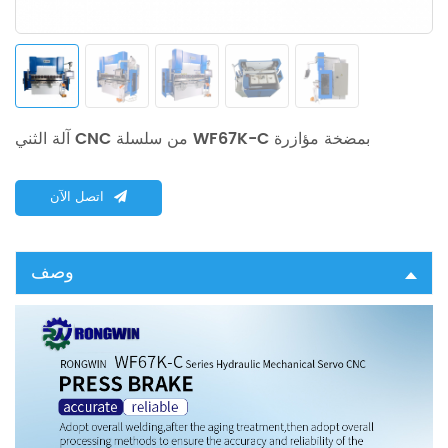
آلة الثني CNC من سلسلة WF67K-C بمضخة مؤازرة
اتصل الآن
وصف