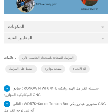
المكونات
المعايير الفنية
علامات :
الفرامل الصحافة باستخدام الحاسب الآلي
آلة الانحناء
مضخة مؤازرة
اضغط على الفرامل
RONGWIN WF67K-E سلسلة الفرامل الهيدروليكية
سابق :
الميكانيكية المؤازرة CNC
WD67K-Series Torsion Bar محورين هيدروليكي CNC
التالى :
آلة ثني لوحة الفرامل