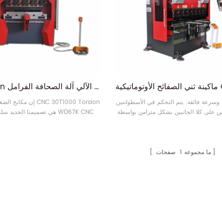
Rongwin ميني صغير الالتواء بار التصنيع باستخدام الحاسب الآلي آلة الصحافة الفرامل
 وسرعة فائقة: يتم التحكم في الأسطوانتين
إن مكابح الضغط الصغيرة n
ين على كلا الجانبين بشكل متزامن بواسطة
 مؤازرة كهروهيدروليكية مستوردة من
الصحافة آلة الفرامل. تم تصميم وحدة ا
ا، ونظام تحكم ذي حلقة مغلقة باستخدام
مقدمة الماكينة بدون ذراع ، مما يوفر مساحة أكبر.
ية ألمانية. تتميز التغذية الراجعة بالدقة،
لمنزلق بدقة، مما يضمن دقة الانحناء ودقة
ما مجموعه
1
صفحات
حديد المواقع المتكررة للمنزلق.10