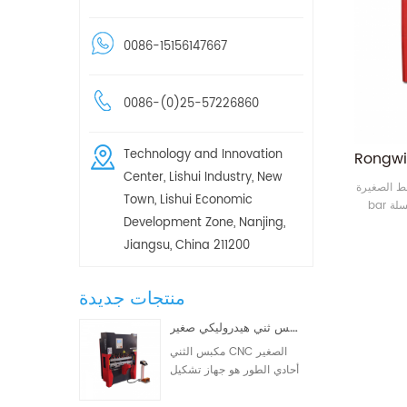
0086-15156147667
0086-(0)25-57226860
Technology and Innovation
Center, Lishui Industry, New
CNC 30T1000 Torsio
Town, Lishui Economic
bar هي تصميمنا الجديد سلسلة WD67K CNC
Development Zone, Nanjing,
لتحكم في
Jiangsu, China 211200
منتجات جديدة
مكبس ثني هيدروليكي صغير WD67K 30T-1000 ثنائي/ثلاثي المحاور CNC
مكبس الثني CNC الصغير
أحادي الطور هو جهاز تشكيل
معادن CNC مصمم خصيصًا
لعمليات التصنيع الصغيرة.