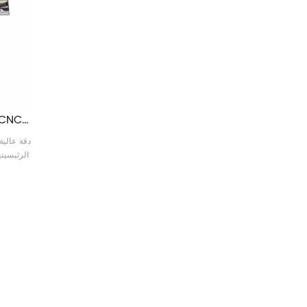
ماكينة ثني الصفائح الأوتوماتيكية CNC طراز WF67K-E، أدوات CNC لثني الألومنيوم، ماكينة ثني الصفائح الهيدروليكية
دقة عالية
الرئيسيت
صمامات
ألماني
مسطرة شبك
ويتحرك ا
ت