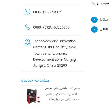
0086-15156147667
ملائنا
0086-(0)25-57226860
ى :
Technology and Innovation
Center, Lishui Industry, New
Town, Lishui Economic
Development Zone, Nanjing,
Jiangsu, China 211200
منتجات جديدة
مكبس ثني هيدروليكي صغير WD67K 30T-1000 ثنائي/ثلاثي المحاور CNC
مكبس الثني CNC الصغير
أحادي الطور هو جهاز تشكيل
معادن CNC مصمم خصيصًا
لعمليات التصنيع الصغيرة.