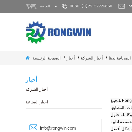
in
0086-(0)25-57226860
العربية
أخبار الشركة
أخبار
الصفحة الرئيسية
الصحافة لدينا
/
/
/
أخبار
أخبار الشركة
نانجينغ Rongwin شركة آلات تكنولوجيا المحدودةهي شركة شاملة مع صفائح معدات معدنية البحث والتطوير والإنتاج والمبيعات والخدمات. تقديم العملاء مع
اخبار الصناعة
ات، المطابع،
ظام الإنتاج الصارم ونظام الإنتاج،
مخصصة لتلبية
info@rongwin.com