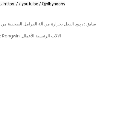
يوتيوب الرابط: https: / / youtu.be / Qjnlbynoohy
سابق :
ردود الفعل بحرارة من آلة الفرامل الصحفية من ع
Rongwin .الآلات الرئيسية الأعمال
التال