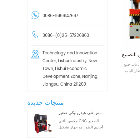
0086-15156147667
0086-(0)25-57226860
Technology and Innovation
Center, Lishui Industry, New
دن باب صنع
Town, Lishui Economic
طار الباب
Development Zone, Nanjing,
2 مم. حجم النقش أقل
Jiangsu, China 211200
منتجات جديدة
مكبس ثني هيدروليكي صغير WD67K 30T-1000 ثنائي/ثلاثي المحاور CNC
مكبس الثني CNC الصغير
أحادي الطور هو جهاز تشكيل
معادن CNC مصمم خصيصًا
لعمليات التصنيع الصغيرة.