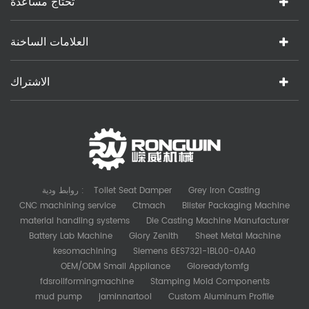
تحتاج مساعدة
العلامات الساخنة
الاشتراك
روابط ودية :
Toilet Seat Damper
Grey Iron Casting
CNC machining service
Ctmach
Blister Packaging Machine
material handling systems
Die Casting Machine Manufacturer
Battery Lab Machine
Glory Zenith
Sheet Metal Machine
kesomachining
Siemens 6ES7321-1BL00-0AA0
OEM/ODM Small Appliance
Gloreadytomfg
fdsrollformingmachine
Stamping Mold Components
mud pump
jaminnartool
Custom Aluminum Profile