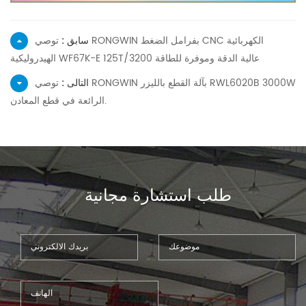
سابق :
توصي RONGWIN بفرامل الضغط CNC الكهربائية
الهيدروليكية WF67K-E 125T/3200 عالية الدقة وموفرة للطاقة
التالى :
توصي RONGWIN بآلة القطع بالليزر RWL6020B 3000W
الرائعة في قطع المعادن.
طلب استشارة مجانية