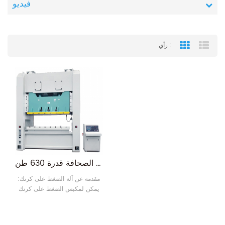
فيديو
رأي :
Grid View
List
مغلقة نوع مزدوج كرنك الصحافة قدرة 630 طن
مقدمة عن آلة الضغط على كرنك:
يمكن لمكبس الضغط على كرنك
الميكانيكي هذا أن يثقب الشغل
بسرعة كبيرة ، كفاءة العمل عالية
جدا. هذا النوع من آلات التثقيب