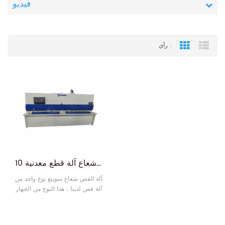
فيديو
رأي :
Grid View
List
10 أقدام 3 متر أرجوحة شعاع آلة قطع معدنية
آلة القص شعاع سوينغ نوع واحد من
آلة قص لدينا ، هذا النوع من الجهاز
لديه زاوية قطع ثابتة ، وآلتنا
الأساسية العادية هي وحدة تحكم
الصين estun e21s ، وحدة تحكم