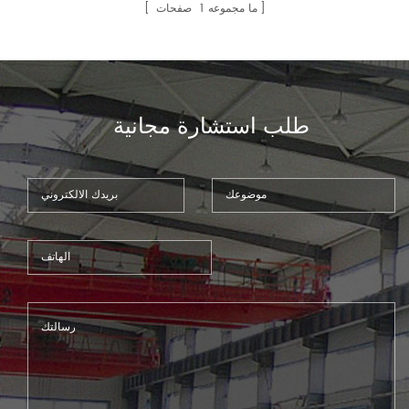
شعبية جداً ومستقرة جداً. إن آلتنا
ما مجموعه
1
صفحات
مزودة بمقياس خلفي آلي ، يمكنها
بسهولة ضبط المقياس الخلفي ،
كما يمكننا تثبيت دعم خلفي يمكنك
استخدامه جعل قطع القطع تنزلق
بسهولة على الأرض دون إيذاء.10
طلب استشارة مجانية